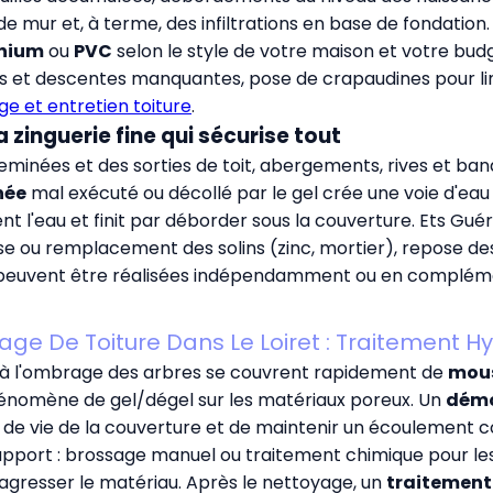
e mur et, à terme, des infiltrations en base de fondation.
nium
ou
PVC
selon le style de votre maison et votre bu
et descentes manquantes, pose de crapaudines pour limit
 et entretien toiture
.
a zinguerie fine qui sécurise tout
eminées et des sorties de toit, abergements, rives et ba
née
mal exécuté ou décollé par le gel crée une voie d'eau 
t l'eau et finit par déborder sous la couverture. Ets Guér
rise ou remplacement des solins (zinc, mortier), repose 
s peuvent être réalisées indépendamment ou en compléme
e De Toiture Dans Le Loiret : Traitement H
ou à l'ombrage des arbres se couvrent rapidement de
mous
 phénomène de gel/dégel sur les matériaux poreux. Un
démo
de vie de la couverture et de maintenir un écoulement corr
ort : brossage manuel ou traitement chimique pour les t
 agresser le matériau. Après le nettoyage, un
traitement