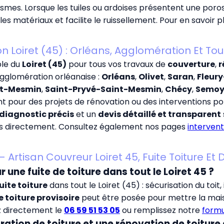
ismes. Lorsque les tuiles ou ardoises présentent une por
es matériaux et facilite le ruissellement. Pour en savoir 
on Loiret (45) : Orléans, Agglomération Et T
ble du
Loiret (45)
pour tous vos travaux de
couverture
,
r
agglomération orléanaise :
Orléans
,
Olivet
,
Saran
,
Fleury
nt-Mesmin
,
Saint-Pryvé-Saint-Mesmin
,
Chécy
,
Semo
pour des projets de rénovation ou des interventions pon
diagnostic précis
et un
devis détaillé et transparent
s directement. Consultez également nos pages
interven
 Artisan Couvreur Loiret 45, Fuite Toiture E
r une fuite de toiture dans tout le Loiret 45 ?
uite toiture
dans tout le Loiret (45) : sécurisation du toit, 
 toiture provisoire
peut être posée pour mettre la mais
ez directement le
06 59 51 53 05
ou remplissez notre
formu
ration de toiture et une rénovation de toiture 