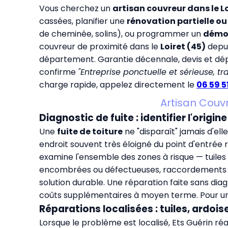
Vous cherchez un
artisan couvreur dans le L
cassées, planifier une
rénovation partielle o
de cheminée, solins), ou programmer un
démou
couvreur de proximité dans le
Loiret (45)
depui
département. Garantie décennale, devis et dépl
confirme
"Entreprise ponctuelle et sérieuse, 
charge rapide, appelez directement le
06 59 5
Artisan Couvr
Diagnostic de fuite : identifier l'origin
Une
fuite de toiture
ne "disparaît" jamais d'ell
endroit souvent très éloigné du point d'entrée 
examine l'ensemble des zones à risque — tuiles 
encombrées ou défectueuses, raccordements de 
solution durable. Une réparation faite sans diag
coûts supplémentaires à moyen terme. Pour un
Réparations localisées : tuiles, ardois
Lorsque le problème est localisé, Ets Guérin ré