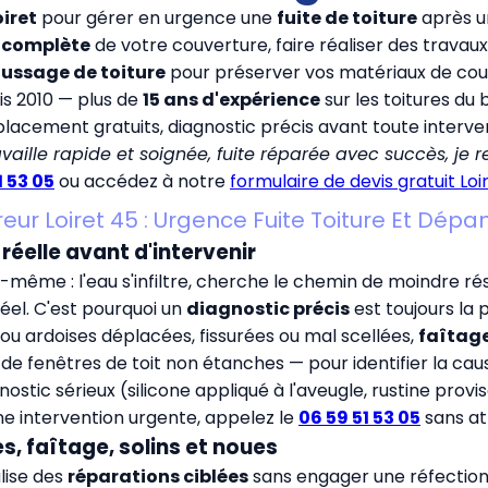
oiret
pour gérer en urgence une
fuite de toiture
après un
u complète
de votre couverture, faire réaliser des travau
ssage de toiture
pour préserver vos matériaux de cou
s 2010 — plus de
15 ans d'expérience
sur les toitures du 
acement gratuits, diagnostic précis avant toute interven
travaille rapide et soignée, fuite réparée avec succès, j
1 53 05
ou accédez à notre
formulaire de devis gratuit Loi
eur Loiret 45 : Urgence Fuite Toiture Et Dé
e réelle avant d'intervenir
e-même : l'eau s'infiltre, cherche le chemin de moindre rési
réel. C'est pourquoi un
diagnostic précis
est toujours la 
ou ardoises déplacées, fissurées ou mal scellées,
faîtag
fenêtres de toit non étanches — pour identifier la cause
nostic sérieux (silicone appliqué à l'aveugle, rustine pro
e intervention urgente, appelez le
06 59 51 53 05
sans at
es, faîtage, solins et noues
alise des
réparations ciblées
sans engager une réfectio