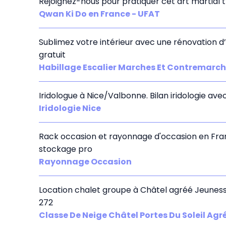
Rejoignez-nous pour pratiquer cet art martial tr
Qwan Ki Do en France - UFAT
Sublimez votre intérieur avec une rénovation d’
gratuit
Habillage Escalier Marches Et Contremarc
Iridologue à Nice/Valbonne. Bilan iridologie ave
Iridologie Nice
Rack occasion et rayonnage d'occasion en Franc
stockage pro
Rayonnage Occasion
Location chalet groupe à Châtel agréé Jeunesse 
272
Classe De Neige Châtel Portes Du Soleil Agr