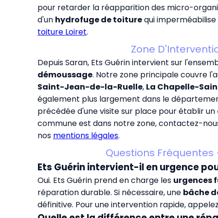
pour retarder la réapparition des micro-organ
d'un
hydrofuge de toiture
qui imperméabilise l
toiture Loiret
.
Zone D'Interventi
Depuis Saran, Ets Guérin intervient sur l'ensem
démoussage
. Notre zone principale couvre l'
Saint-Jean-de-la-Ruelle
,
La Chapelle-Sai
également plus largement dans le département 
précédée d'une visite sur place pour établir un
commune est dans notre zone, contactez-nou
nos
mentions légales
.
Questions Fréquentes –
Ets Guérin intervient-il en urgence pou
Oui. Ets Guérin prend en charge les
urgences f
réparation durable. Si nécessaire, une
bâche de
définitive. Pour une intervention rapide, appel
Quelle est la différence entre une répa