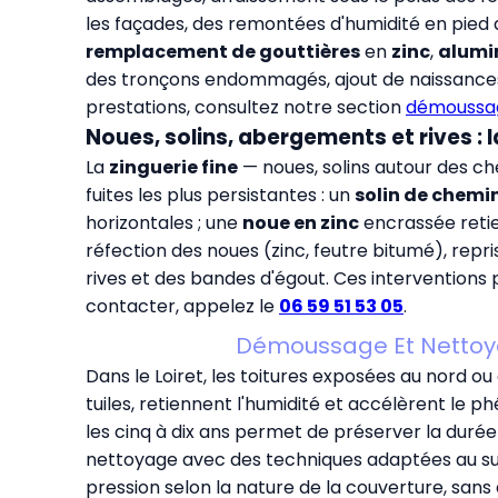
les façades, des remontées d'humidité en pied d
remplacement de gouttières
en
zinc
,
alumi
des tronçons endommagés, ajout de naissances 
prestations, consultez notre section
démoussage
Noues, solins, abergements et rives : l
La
zinguerie fine
— noues, solins autour des ch
fuites les plus persistantes : un
solin de chemi
horizontales ; une
noue en zinc
encrassée retien
réfection des noues (zinc, feutre bitumé), rep
rives et des bandes d'égout. Ces intervention
contacter, appelez le
06 59 51 53 05
.
Démoussage Et Nettoyag
Dans le Loiret, les toitures exposées au nord 
tuiles, retiennent l'humidité et accélèrent le
les cinq à dix ans permet de préserver la durée 
nettoyage avec des techniques adaptées au supp
pression selon la nature de la couverture, sans