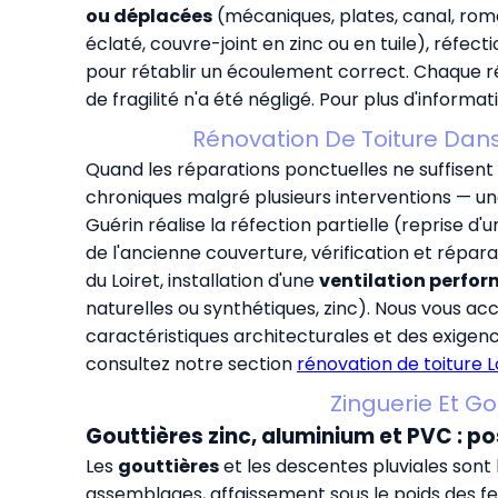
ou déplacées
(mécaniques, plates, canal, ro
éclaté, couvre-joint en zinc ou en tuile), réfect
pour rétablir un écoulement correct. Chaque r
de fragilité n'a été négligé. Pour plus d'inform
Rénovation De Toiture Dans
Quand les réparations ponctuelles ne suffisent p
chroniques malgré plusieurs interventions — u
Guérin réalise la réfection partielle (reprise d'
de l'ancienne couverture, vérification et répara
du Loiret, installation d'une
ventilation perfo
naturelles ou synthétiques, zinc). Nous vous 
caractéristiques architecturales et des exigen
consultez notre section
rénovation de toiture L
Zinguerie Et Go
Gouttières zinc, aluminium et PVC : 
Les
gouttières
et les descentes pluviales sont le
assemblages, affaissement sous le poids des f