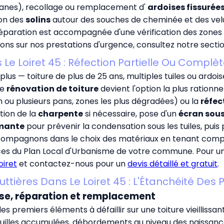
manes), recollage ou remplacement d'
ardoises fissurée
ion des
solins
autour des souches de cheminée et des velu
éparation est accompagnée d'une vérification des zones 
ations sur nos prestations d'urgence, consultez notre secti
 Le Loiret 45 : Réfection Partielle Ou Compl
lus — toiture de plus de 25 ans, multiples tuiles ou ardois
ne
rénovation de toiture
devient l'option la plus ration
un ou plusieurs pans, zones les plus dégradées) ou la
réfec
tion de la
charpente
si nécessaire, pose d'un
écran sous
rmante
pour prévenir la condensation sous les tuiles, puis 
accompagnons dans le choix des matériaux en tenant compt
ces du Plan Local d'Urbanisme de votre commune. Pour un p
oiret
et contactez-nous pour un
devis détaillé et gratuit
.
uttières Dans Le Loiret 45 : L'Étanchéité Des 
pose, réparation et remplacement
s premiers éléments à défaillir sur une toiture vieillissant
euilles accumulées, débordements au niveau des naissanc