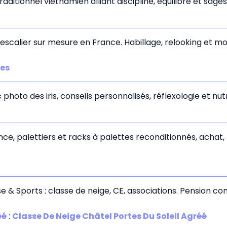
aditionnel vietnamien alliant discipline, équilibre et sage
escalier sur mesure en France. Habillage, relooking et m
hes
c photo des iris, conseils personnalisés, réflexologie et n
e, palettiers et racks à palettes reconditionnés, achat,
& Sports : classe de neige, CE, associations. Pension com
éé
:
Classe De Neige Châtel Portes Du Soleil Agréé