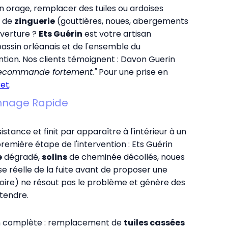
 orage, remplacer des tuiles ou ardoises
x de
zinguerie
(gouttières, noues, abergements
verture ?
Ets Guérin
est votre artisan
bassin orléanais et de l'ensemble du
tion. Nos clients témoignent : Davon Guerin
e recommande fortement."
Pour une prise en
ret
.
pannage Rapide
stance et finit par apparaître à l'intérieur à un
première étape de l'intervention : Ets Guérin
e
dégradé,
solins
de cheminée décollés, noues
 réelle de la fuite avant de proposer une
visoire) ne résout pas le problème et génère des
tendre.
n complète : remplacement de
tuiles cassées