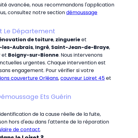
osité avancée, nous recommandons l'application
plus, consultez notre section
démoussage
out Le Département
énovation de toiture
,
zinguerie
et
-les-Aubrais
,
Ingré
,
Saint-Jean-de-Braye
,
y
et
Boigny-sur-Bionne
. Nous intervenons
ctuelles urgentes. Chaque intervention est
sans engagement. Pour vérifier si votre
tions couverture Orléans
,
couvreur Loiret 45
et
t Démoussage Ets Guérin
identification de la cause réelle de la fuite,
on hors d'eau dans l'attente de la réparation
laire de contact
.
dans le Loiret ?