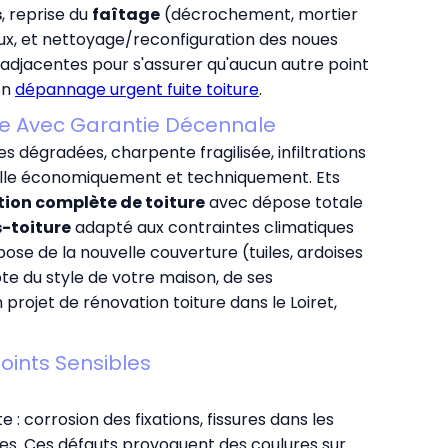
s
, reprise du
faîtage
(décrochement, mortier
x, et nettoyage/reconfiguration des noues
adjacentes pour s'assurer qu'aucun autre point
on
dépannage urgent fuite toiture
.
ète Avec Garantie Décennale
es dégradées, charpente fragilisée, infiltrations
nelle économiquement et techniquement. Ets
tion complète de toiture
avec dépose totale
-toiture
adapté aux contraintes climatiques
pose de la nouvelle couverture (tuiles, ardoises
e du style de votre maison, de ses
rojet de rénovation toiture dans le Loiret,
Points Sensibles
e : corrosion des fixations, fissures dans les
es. Ces défauts provoquent des coulures sur